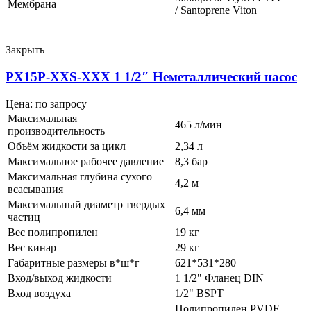
Мембрана
/ Santoprene Viton
Закрыть
PX15P-XXS-XXX 1 1/2″ Неметаллический насос
Цена: по запросу
Максимальная
465 л/мин
производительность
Объём жидкости за цикл
2,34 л
Максимальное рабочее давление
8,3 бар
Максимальная глубина сухого
4,2 м
всасывания
Максимальный диаметр твердых
6,4 мм
частиц
Вес полипропилен
19 кг
Вес кинар
29 кг
Габаритные размеры в*ш*г
621*531*280
Вход/выход жидкости
1 1/2" Фланец DIN
Вход воздуха
1/2" BSPT
Полипропилен PVDF