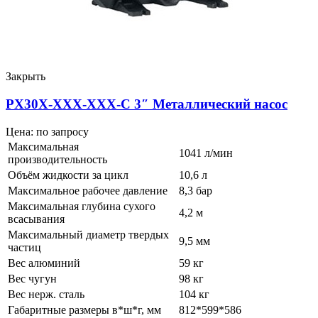
Закрыть
PX30X-XXX-XXX-C 3″ Металлический насос
Цена: по запросу
Максимальная
1041 л/мин
производительность
Объём жидкости за цикл
10,6 л
Максимальное рабочее давление
8,3 бар
Максимальная глубина сухого
4,2 м
всасывания
Максимальный диаметр твердых
9,5 мм
частиц
Вес алюминий
59 кг
Вес чугун
98 кг
Вес нерж. сталь
104 кг
Габаритные размеры в*ш*г, мм
812*599*586