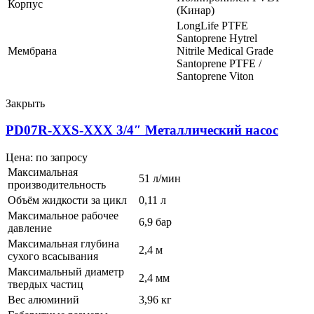
Корпус
(Кинар)
LongLife PTFE
Santoprene Hytrel
Мембрана
Nitrile Medical Grade
Santoprene PTFE /
Santoprene Viton
Закрыть
PD07R-XXS-XXX 3/4″ Металлический насос
Цена: по запросу
Максимальная
51 л/мин
производительность
Объём жидкости за цикл
0,11 л
Максимальное рабочее
6,9 бар
давление
Максимальная глубина
2,4 м
сухого всасывания
Максимальный диаметр
2,4 мм
твердых частиц
Вес алюминий
3,96 кг