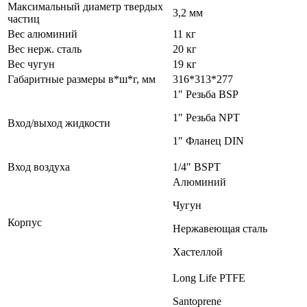
Максимальный диаметр твердых
3,2 мм
частиц
Вес алюминий
11 кг
Вес нерж. сталь
20 кг
Вес чугун
19 кг
Габаритные размеры в*ш*г, мм
316*313*277
1″ Резьба BSP
1″ Резьба NPT
Вход/выход жидкости
1″ Фланец DIN
Вход воздуха
1/4″ BSPT
Алюминий
Чугун
Корпус
Нержавеющая сталь
Хастеллой
Long Life PTFE
Santoprene