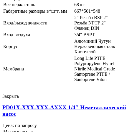
Вес нерж. сталь
68 кг
Габаритные размеры в*ш*г, мм
667*501*548
2" Резьба BSP 2"
Вход/выход жидкости
Резьба NPTF 2"
Фланец DIN
Вход воздуха
3/4" BSPT
Алюминий Чугун
Корпус
Нержавеющая сталь
Хастеллой
Long Life PTFE
Polypropylene Hytrel
Мембрана
Nitrile Medical Grade
Santoprene PTFE /
Santoprene Viton
Закрыть
PD01X-XXX-XXX-AXXX 1/4″ Неметаллический
насос
Цена: по запросу
Максимальная