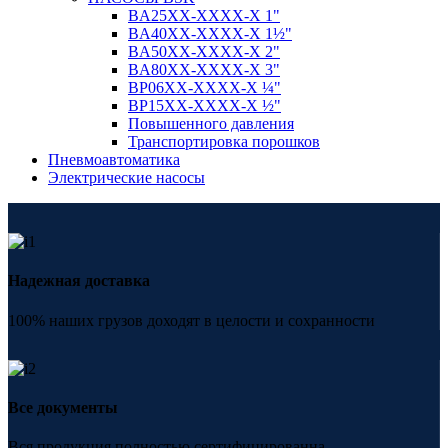
BA25XX-XXXX-X 1"
BA40XX-XXXX-X 1½"
BA50XX-XXXX-X 2"
BA80XX-XXXX-X 3"
BP06XX-XXXX-X ¼"
BP15XX-XXXX-X ½"
Повышенного давления
Транспортировка порошков
Пневмоавтоматика
Электрические насосы
Надежная доставка
100% наших грузов доходят в целости и сохранности
Все документы
Вся продукция полностью сертифицированна