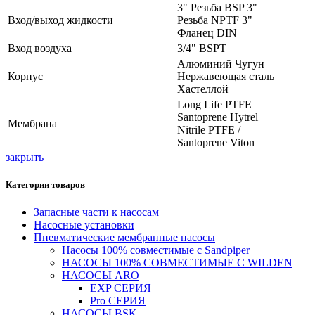
3" Резьба BSP 3"
Вход/выход жидкости
Резьба NPTF 3"
Фланец DIN
Вход воздуха
3/4" BSPT
Алюминий Чугун
Корпус
Нержавеющая сталь
Хастеллой
Long Life PTFE
Santoprene Hytrel
Мембрана
Nitrile PTFE /
Santoprene Viton
закрыть
Категории товаров
Запасные части к насосам
Насосные установки
Пневматические мембранные насосы
Насосы 100% совместимые с Sandpiper
НАСОСЫ 100% СОВМЕСТИМЫЕ С WILDEN
НАСОСЫ ARO
EXP СЕРИЯ
Pro СЕРИЯ
НАСОСЫ BSK