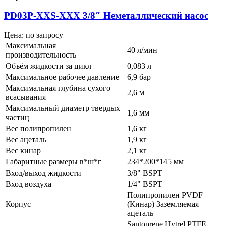
PD03P-XXS-XXX 3/8″ Неметаллический насос
Цена: по запросу
Максимальная
40 л/мин
производительность
Объём жидкости за цикл
0,083 л
Максимальное рабочее давление
6,9 бар
Максимальная глубина сухого
2,6 м
всасывания
Максимальный диаметр твердых
1,6 мм
частиц
Вес полипропилен
1,6 кг
Вес ацеталь
1,9 кг
Вес кинар
2,1 кг
Габаритные размеры в*ш*г
234*200*145 мм
Вход/выход жидкости
3/8" BSPT
Вход воздуха
1/4" BSPT
Полипропилен PVDF
Корпус
(Кинар) Заземляемая
ацеталь
Santoprene Hytrel PTFE