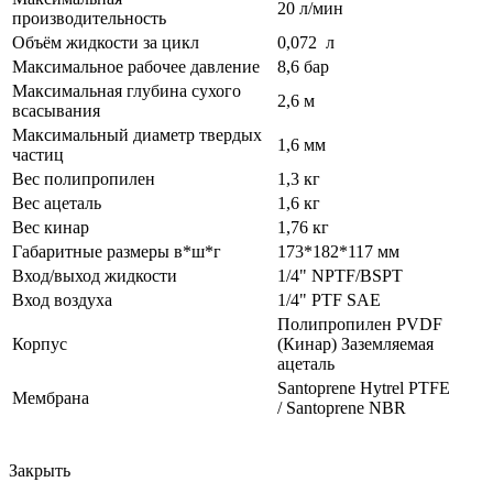
20 л/мин
производительность
Объём жидкости за цикл
0,072 л
Максимальное рабочее давление
8,6 бар
Максимальная глубина сухого
2,6 м
всасывания
Максимальный диаметр твердых
1,6 мм
частиц
Вес полипропилен
1,3 кг
Вес ацеталь
1,6 кг
Вес кинар
1,76 кг
Габаритные размеры в*ш*г
173*182*117 мм
Вход/выход жидкости
1/4" NPTF/BSPT
Вход воздуха
1/4" PTF SAE
Полипропилен PVDF
Корпус
(Кинар) Заземляемая
ацеталь
Santoprene Hytrel PTFE
Мембрана
/ Santoprene NBR
Закрыть