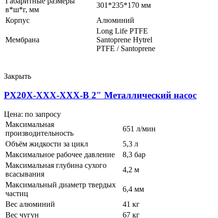
Габаритные размеры
301*235*170 мм
в*ш*г, мм
Корпус
Алюминий
Long Life PTFE
Мембрана
Santoprene Hytrel
PTFE / Santoprene
Закрыть
PX20X-XXX-XXX-B 2″ Металлический насос
Цена: по запросу
Максимальная
651 л/мин
производительность
Объём жидкости за цикл
5,3 л
Максимальное рабочее давление
8,3 бар
Максимальная глубина сухого
4,2 м
всасывания
Максимальный диаметр твердых
6,4 мм
частиц
Вес алюминий
41 кг
Вес чугун
67 кг