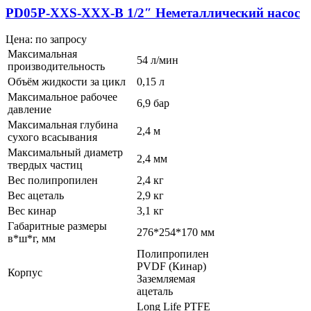
PD05P-XXS-XXX-B 1/2″ Неметаллический насос
Цена: по запросу
Максимальная
54 л/мин
производительность
Объём жидкости за цикл
0,15 л
Максимальное рабочее
6,9 бар
давление
Максимальная глубина
2,4 м
сухого всасывания
Максимальный диаметр
2,4 мм
твердых частиц
Вес полипропилен
2,4 кг
Вес ацеталь
2,9 кг
Вес кинар
3,1 кг
Габаритные размеры
276*254*170 мм
в*ш*г, мм
Полипропилен
PVDF (Кинар)
Корпус
Заземляемая
ацеталь
Long Life PTFE