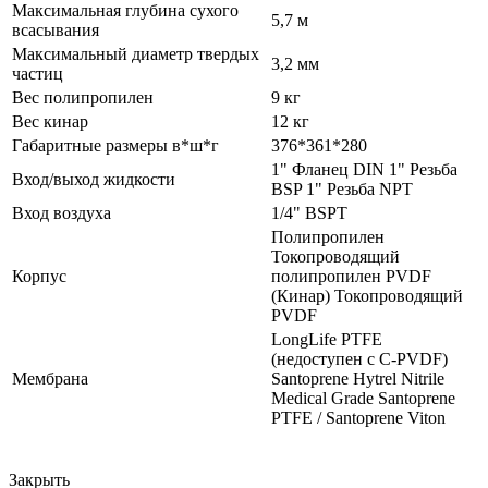
Максимальная глубина сухого
5,7 м
всасывания
Максимальный диаметр твердых
3,2 мм
частиц
Вес полипропилен
9 кг
Вес кинар
12 кг
Габаритные размеры в*ш*г
376*361*280
1" Фланец DIN 1" Резьба
Вход/выход жидкости
BSP 1" Резьба NPT
Вход воздуха
1/4" BSPT
Полипропилен
Токопроводящий
Корпус
полипропилен PVDF
(Кинар) Токопроводящий
PVDF
LongLife PTFE
(недоступен с C-PVDF)
Мембрана
Santoprene Hytrel Nitrile
Medical Grade Santoprene
PTFE / Santoprene Viton
Закрыть