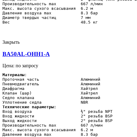
Производительность max          667 л/мин

Макс. высота сухого всасывания  6.2 м

Давление воздуха max            8.3 бар

Диаметр твердых частиц          7 мм

Вес                             48.5 кг
Закрыть
BA50AL-OHH1-A
Цена: по запросу
Материалы
:

Проточная часть                 Алюминий

Пневмодвигатель                 Алюминий

Диафрагма                       Хайтрел

Клапан (шар)                    Хайтрел

Седло клапана                   Алюминий

Технические параметры:    
Вход воздуха                    ¾" резьба NPT

Вход жидкости                   2" резьба BSP

Выход жидкости                  2" резьба BSP

Производительность max          667 л/мин

Макс. высота сухого всасывания  6.2 м

Давление воздуха max            8.3 бар
