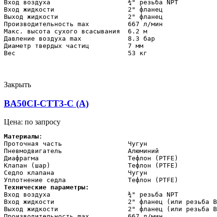
Вход воздуха                    ¾" резьба NPT

Вход жидкости                   2" фланец

Выход жидкости                  2" фланец

Производительность max          667 л/мин

Макс. высота сухого всасывания  6.2 м

Давление воздуха max            8.3 бар

Диаметр твердых частиц          7 мм

Вес                             53 кг
Закрыть
BA50CI-CTT3-C (A)
Цена: по запросу
Материалы
:

Проточная часть                 Чугун

Пневмодвигатель                 Алюминий

Диафрагма                       Тефлон (PTFE)

Клапан (шар)                    Тефлон (PTFE)

Седло клапана                   Чугун

Технические параметры:    
Вход воздуха                    ¾" резьба NPT

Вход жидкости                   2" фланец (или резьба B
Выход жидкости                  2" фланец (или резьба B
Производительность max          667 л/мин
