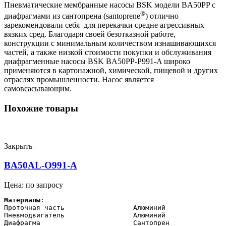
Пневматические мембранные насосы BSK модели BA50PP с
®
диафрагмами из сантопрена (santoprene
) отлично
зарекомендовали себя для перекачки средне агрессивных
вязких сред. Благодаря своей безотказной работе,
конструкции с минимальным количеством изнашивающихся
частей, а также низкой стоимости покупки и обслуживания
диафрагменные насосы BSK BA50PP-P991-A широко
применяются в картонажной, химической, пищевой и других
отраслях промышленности. Насос является
самовсасывающим.
Похожие товары
Закрыть
BA50AL-O991-A
Цена: по запросу
Материалы
:

Проточная часть                 Алюминий

Пневмодвигатель                 Алюминий

Диафрагма                       Сантопрен 
