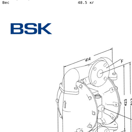
Вес                             48.5 кг