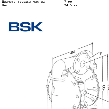
Диаметр твердых частиц          7 мм

Вес                             24.5 кг