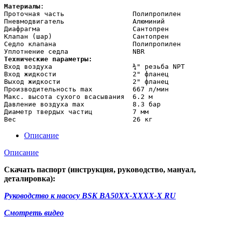
Материалы
:

Проточная часть                 Полипропилен

Пневмодвигатель                 Алюминий

Диафрагма                       Сантопрен

Клапан (шар)                    Сантопрен

Седло клапана                   Полипропилен

Технические параметры:    
Вход воздуха                    ¾" резьба NPT

Вход жидкости                   2" фланец

Выход жидкости                  2" фланец

Производительность max          667 л/мин

Макс. высота сухого всасывания  6.2 м

Давление воздуха max            8.3 бар

Диаметр твердых частиц          7 мм

Вес                             26 кг
Описание
Описание
Скачать паспорт (инструкция, руководство, мануал,
деталировка):
Руководство к насосу BSK BA50XX-XXXX-X RU
Смотреть видео