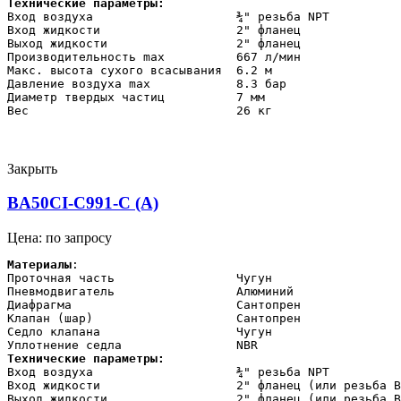
Технические параметры:    
Вход воздуха                    ¾" резьба NPT

Вход жидкости                   2" фланец

Выход жидкости                  2" фланец

Производительность max          667 л/мин

Макс. высота сухого всасывания  6.2 м

Давление воздуха max            8.3 бар

Диаметр твердых частиц          7 мм

Вес                             26 кг
Закрыть
BA50CI-C991-C (A)
Цена: по запросу
Материалы
:

Проточная часть                 Чугун

Пневмодвигатель                 Алюминий

Диафрагма                       Сантопрен

Клапан (шар)                    Сантопрен

Седло клапана                   Чугун

Технические параметры:    
Вход воздуха                    ¾" резьба NPT

Вход жидкости                   2" фланец (или резьба B
Выход жидкости                  2" фланец (или резьба B