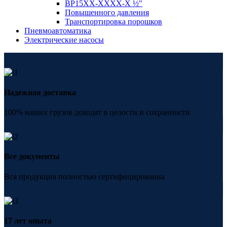
BP15XX-XXXX-X ½"
Повышенного давления
Транспортировка порошков
Пневмоавтоматика
Электрические насосы
Надежная доставка
100% наших грузов доходят в целости и сохранности
Все документы
Вся продукция полностью сертифицированна
17 лет опыта