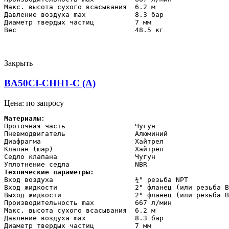
Макс. высота сухого всасывания  6.2 м

Давление воздуха max            8.3 бар

Диаметр твердых частиц          7 мм

Вес                             48.5 кг
Закрыть
BA50CI-CHH1-C (A)
Цена: по запросу
Материалы
:

Проточная часть                 Чугун

Пневмодвигатель                 Алюминий

Диафрагма                       Хайтрел

Клапан (шар)                    Хайтрел

Седло клапана                   Чугун

Технические параметры:    
Вход воздуха                    ¾" резьба NPT

Вход жидкости                   2" фланец (или резьба B
Выход жидкости                  2" фланец (или резьба B
Производительность max          667 л/мин

Макс. высота сухого всасывания  6.2 м

Давление воздуха max            8.3 бар

Диаметр твердых частиц          7 мм
