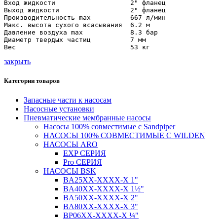
Вход жидкости                   2" фланец

Выход жидкости                  2" фланец

Производительность max          667 л/мин

Макс. высота сухого всасывания  6.2 м

Давление воздуха max            8.3 бар

Диаметр твердых частиц          7 мм

Вес                             53 кг
закрыть
Категории товаров
Запасные части к насосам
Насосные установки
Пневматические мембранные насосы
Насосы 100% совместимые с Sandpiper
НАСОСЫ 100% СОВМЕСТИМЫЕ С WILDEN
НАСОСЫ ARO
EXP СЕРИЯ
Pro СЕРИЯ
НАСОСЫ BSK
BA25XX-XXXX-X 1"
BA40XX-XXXX-X 1½"
BA50XX-XXXX-X 2"
BA80XX-XXXX-X 3"
BP06XX-XXXX-X ¼"