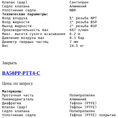
Клапан (шар)                    Сантопрен

Седло клапана                   Алюминий

Технические параметры:    
Вход воздуха                    ¾" резьба NPT

Вход жидкости                   2" резьба BSP

Выход жидкости                  2" резьба BSP

Производительность max          667 л/мин

Макс. высота сухого всасывания  6.2 м

Давление воздуха max            8.3 бар

Диаметр твердых частиц          7 мм

Вес                             24.5 кг
Закрыть
BA50PP-PTT4-C
Цена: по запросу
Материалы
:

Проточная часть                 Полипропилен

Пневмодвигатель                 Алюминий

Диафрагма                       Тефлон (PTFE)

Клапан (шар)                    Тефлон (PTFE)

Седло клапана                   Полипропилен
