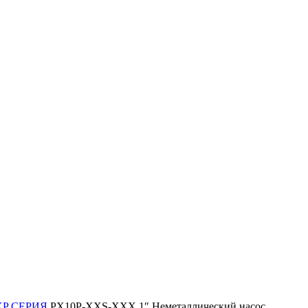
XP СЕРИЯ
PX10P-XXS-XXX 1″ Неметаллический насос