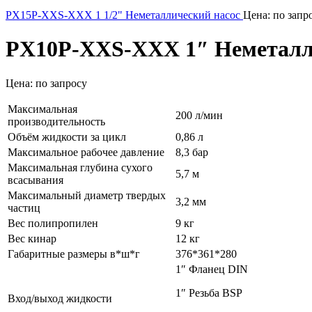
PX15P-XXS-XXX 1 1/2" Неметаллический насос
Цена: по запр
PX10P-XXS-XXX 1″ Неметалл
Цена: по запросу
Максимальная
200 л/мин
производительность
Объём жидкости за цикл
0,86 л
Максимальное рабочее давление
8,3 бар
Максимальная глубина сухого
5,7 м
всасывания
Максимальный диаметр твердых
3,2 мм
частиц
Вес полипропилен
9 кг
Вес кинар
12 кг
Габаритные размеры в*ш*г
376*361*280
1″ Фланец DIN
1″ Резьба BSP
Вход/выход жидкости