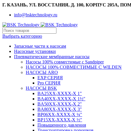
Г. КАЗАНЬ, УЛ. ВОССТАНИЯ, Д. 100, КОРПУС 205А, ПОМ
info@bsktechnology.ru
Выбрать категорию
Запасные части к насосам
Насосные установки
Пневматические мембранные насосы
Насосы 100% совместимые с Sandpiper
НАСОСЫ 100% СОВМЕСТИМЫЕ С WILDEN
НАСОСЫ ARO
EXP СЕРИЯ
Pro СЕРИЯ
НАСОСЫ BSK
BA25XX-XXXX-X 1"
BA40XX-XXXX-X 1½"
BA50XX-XXXX-X 2"
BA80XX-XXXX-X 3"
BP06XX-XXXX-X ¼"
BP15XX-XXXX-X ½"
Повышенного давления
Транспортировка порошков