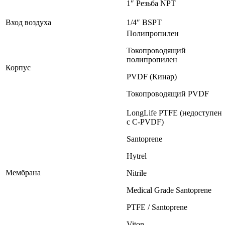
1″ Резьба NPT
Вход воздуха
1/4″ BSPT
Полипропилен
Токопроводящий
полипропилен
Корпус
PVDF (Кинар)
Токопроводящий PVDF
LongLife PTFE (недоступен
с C-PVDF)
Santoprene
Hytrel
Мембрана
Nitrile
Medical Grade Santoprene
PTFE / Santoprene
Viton