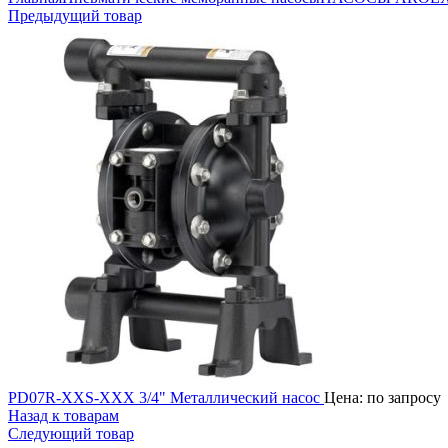
Предыдущий товар
PD07R-XXS-XXX 3/4" Металлический насос
Цена: по запросу
Назад к товарам
Следующий товар