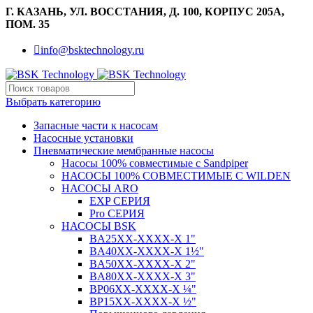
Г. КАЗАНЬ, УЛ. ВОССТАНИЯ, Д. 100, КОРПУС 205А,
ПОМ. 35
info@bsktechnology.ru
Выбрать категорию
Запасные части к насосам
Насосные установки
Пневматические мембранные насосы
Насосы 100% совместимые с Sandpiper
НАСОСЫ 100% СОВМЕСТИМЫЕ С WILDEN
НАСОСЫ ARO
EXP СЕРИЯ
Pro СЕРИЯ
НАСОСЫ BSK
BA25XX-XXXX-X 1"
BA40XX-XXXX-X 1½"
BA50XX-XXXX-X 2"
BA80XX-XXXX-X 3"
BP06XX-XXXX-X ¼"
BP15XX-XXXX-X ½"