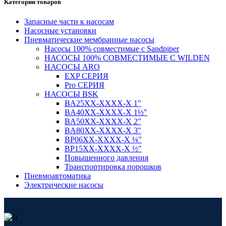
Категории товаров
Запасные части к насосам
Насосные установки
Пневматические мембранные насосы
Насосы 100% совместимые с Sandpiper
НАСОСЫ 100% СОВМЕСТИМЫЕ С WILDEN
НАСОСЫ ARO
EXP СЕРИЯ
Pro СЕРИЯ
НАСОСЫ BSK
BA25XX-XXXX-X 1"
BA40XX-XXXX-X 1½"
BA50XX-XXXX-X 2"
BA80XX-XXXX-X 3"
BP06XX-XXXX-X ¼"
BP15XX-XXXX-X ½"
Повышенного давления
Транспортировка порошков
Пневмоавтоматика
Электрические насосы