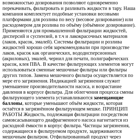
возможностью дозирования позволяют одновременно
перекачивать, фильтровать и разливать жидкости в тару. Наша
компания комплектует подобные установки весовыми
платформами для розлива по весу (весовое дозирование) или
расходомером для розлива по объёму (объёмное дозирование).
Применяются для промышленной фильтрации жидкостей,
дисперсий и суспензий, в т.ч и лакокрасочных материалов
(лаков, красок, эмалей). Системы фильтрации и розлива
жидкостей хорошо себя зарекомендовали при производстве
лаков, красок как органических, вододисперсионных
(акриловых), эмалей, чернил для печати, полиграфических
красок, клея ПВА. В качестве фильтрующих элементов могут
использоваться сменные мешочные фильтры или фильтры
других типов. Замена мешочного фильтра осуществляется по
мере его загрязнения. Индикацией загрязнения служит
уменьшение производительности насоса, и возрастание
давления в корпусе фильтра. Для облегчения процесса смены
фильтрующего элемента устанавливаются
замещающие
баллоны
, которые уменьшают объём жидкости, которая
остаётся в загрязнённом фильтрующем мешке. ПРИНЦИП
РАБОТЫ Жидкость, подлежащая фильтрации посредством
самовсасывающего диафрагменного насоса нагнетается из
расходной ёмкости в корпус фильтра. Частицы загрязнения,
содержащиеся в фильтруемом продукте, задерживаются
мешочным фильтром. Отфильтрованный продукт через