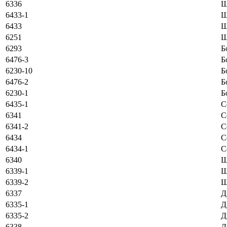
6336
Ш
6433-1
Ш
6433
Ш
6251
Ш
6293
Б
6476-3
Б
6230-10
Б
6476-2
Б
6230-1
Б
6435-1
С
6341
С
6341-2
С
6434
С
6434-1
С
6340
Ш
6339-1
Ш
6339-2
Ш
6337
Д
6335-1
Д
6335-2
Д
6338
Д