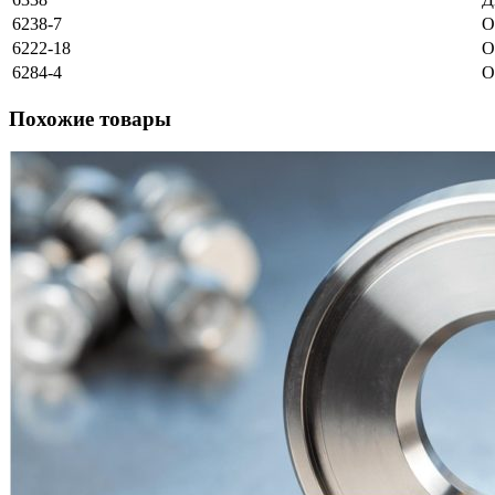
6238-7
О
6222-18
О
6284-4
О
Похожие товары