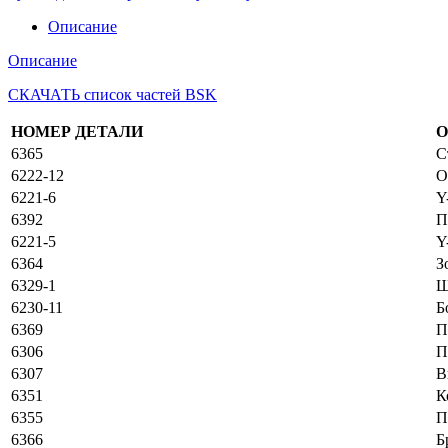
Описание
Описание
СКАЧАТЬ список частей BSK
НОМЕР ДЕТАЛИ
О
6365
С
6222-12
O
6221-6
Y
6392
П
6221-5
Y
6364
З
6329-1
Ш
6230-11
Б
6369
П
6306
П
6307
В
6351
К
6355
П
6366
Б