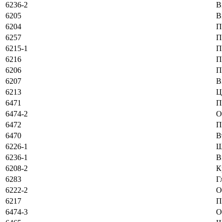
6236-2
В
6205
В
6204
П
6257
П
6215-1
П
6216
П
6206
П
6207
В
6213
Ц
6471
П
6474-2
O
6472
П
6470
В
6226-1
Ш
6236-1
В
6208-2
К
6283
Г
6222-2
O
6217
П
6474-3
O