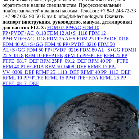
обратиться к нашим специалистам. Профессиональный
подбор запчастей к вашим насосам: Телефон: +7 843 248-72-33
; +7 987 002-90-50 E-mail: info@bsktechnology.ru
Скачать
паспорт (инструкция, руководство, мануал, деталировка)
для насосов FLUX:
FDM 07 PP+AC
FDM 10
PP+PVDF+AC_0118
FDM 12 Al+S_1118
FDM 12
PP+PVDF+AC_1118
FDM 25 Al+S
FDM 25 PP+PVDF_0118
FDM 40 AL+S+GG
FDM 40 PP+PVDF_0216
FDM 50
AL+S+GG
FDM 50 PP+PVDF_0216
FDM 80 AL+S+GG
FDMH
25 S_0118
RFM 10 PP+PTFE
RFM 15 PP+PTFE
RFM 25 PP
PTFE_0817_DEF
RFM 25PP_0912_DEF
RFM 40 PP + PTFE
RFM 40 PTFE-FDA
RFM 50_0408_DEF
RFME 15 PP-
VV_0309_DEF
RFMF 25_1113_DEF
RFMF 40 PP_1113_DEF
RFML 10 PP+PTFE
RFML 15 PP+PTFE+FDA
RFML 25 PP
PTFE_0817_DEF