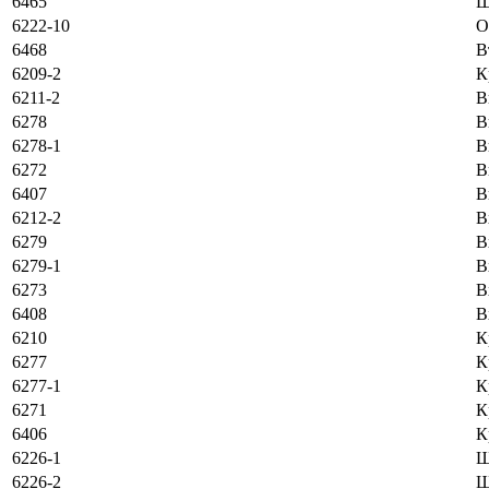
6465
Ш
6222-10
O
6468
В
6209-2
К
6211-2
В
6278
В
6278-1
В
6272
В
6407
В
6212-2
В
6279
В
6279-1
В
6273
В
6408
В
6210
К
6277
К
6277-1
К
6271
К
6406
К
6226-1
Ш
6226-2
Ш