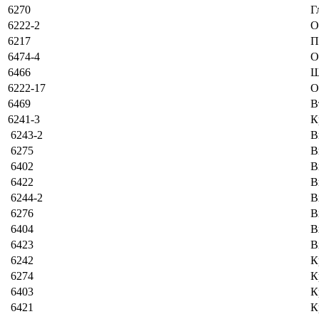
6270
Г
6222-2
O
6217
П
6474-4
O
6466
Ш
6222-17
O
6469
В
6241-3
К
6243-2
В
6275
В
6402
В
6422
В
6244-2
В
6276
В
6404
В
6423
В
6242
К
6274
К
6403
К
6421
К