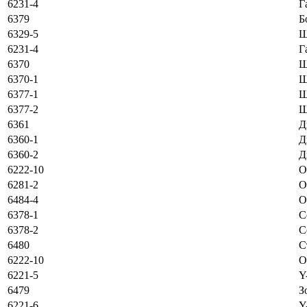
6231-4
Г
6379
Б
6329-5
Ш
6231-4
Г
6370
Ш
6370-1
Ш
6377-1
Ш
6377-2
Ш
6361
Д
6360-1
Д
6360-2
Д
6222-10
О
6281-2
О
6484-4
О
6378-1
С
6378-2
С
6480
С
6222-10
O
6221-5
Y
6479
З
6221-6
Y