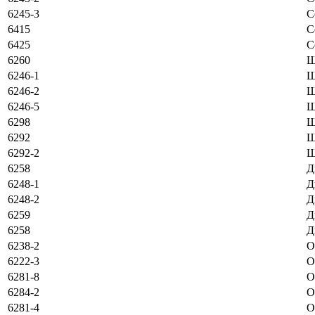
6245-3
С
6415
С
6425
С
6260
Ш
6246-1
Ш
6246-2
Ш
6246-5
Ш
6298
Ш
6292
Ш
6292-2
Ш
6258
Д
6248-1
Д
6248-2
Д
6259
Д
6258
Д
6238-2
О
6222-3
О
6281-8
О
6284-2
О
6281-4
О