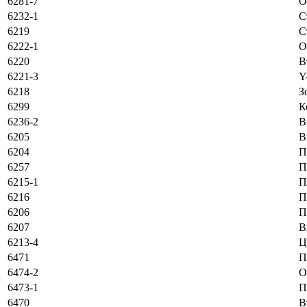
6281-7
О
6232-1
С
6219
С
6222-1
O
6220
В
6221-3
Y
6218
З
6299
К
6236-2
В
6205
В
6204
П
6257
П
6215-1
П
6216
П
6206
П
6207
В
6213-4
Ц
6471
П
6474-2
O
6473-1
П
6470
В