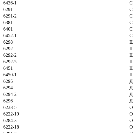
6436-1
С
6291
С
6291-2
С
6381
С
6401
С
6452-1
С
6298
Ш
6292
Ш
6292-2
Ш
6292-5
Ш
6451
Ш
6450-1
Ш
6295
Д
6294
Д
6294-2
Д
6296
Д
6238-5
О
6222-19
О
6284-3
О
6222-18
О