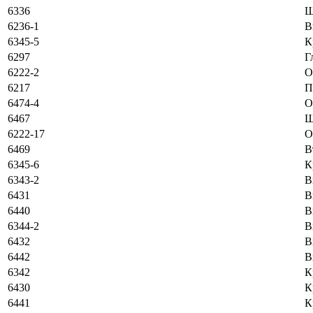
6336
Ш
6236-1
В
6345-5
К
6297
Г
6222-2
O
6217
П
6474-4
O
6467
Ш
6222-17
O
6469
В
6345-6
К
6343-2
В
6431
В
6440
В
6344-2
В
6432
В
6442
В
6342
К
6430
К
6441
К