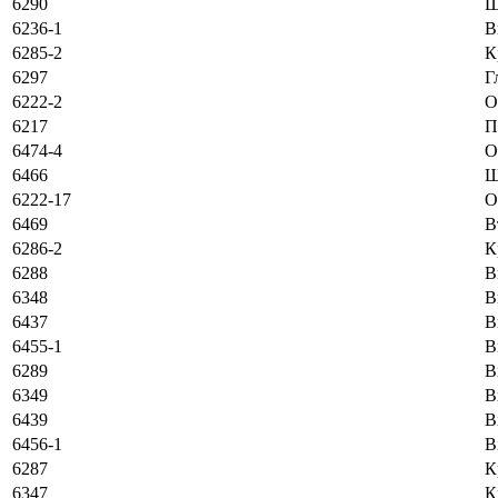
6290
Ш
6236-1
В
6285-2
К
6297
Г
6222-2
O
6217
П
6474-4
O
6466
Ш
6222-17
O
6469
В
6286-2
К
6288
В
6348
В
6437
В
6455-1
В
6289
В
6349
В
6439
В
6456-1
В
6287
К
6347
К