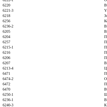
6220
В
6221-3
Y
6218
З
6256
К
6236-2
В
6205
В
6204
П
6257
П
6215-1
П
6216
П
6206
П
6207
В
6213-4
Ц
6471
П
6474-2
O
6472
П
6470
В
6250-1
Ш
6236-1
В
6240-3
К