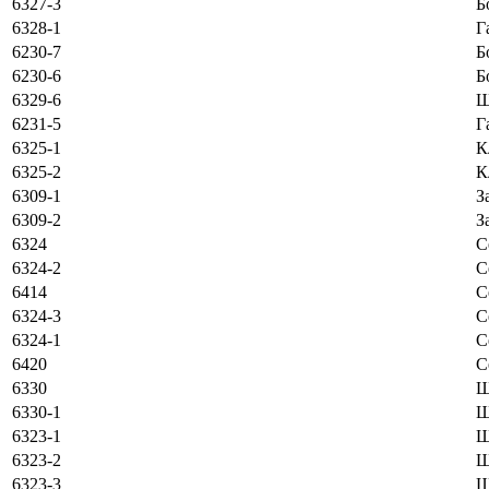
6327-3
Б
6328-1
Г
6230-7
Б
6230-6
Б
6329-6
Ш
6231-5
Г
6325-1
К
6325-2
К
6309-1
З
6309-2
З
6324
С
6324-2
С
6414
С
6324-3
С
6324-1
С
6420
С
6330
Ш
6330-1
Ш
6323-1
Ш
6323-2
Ш
6323-3
Ш