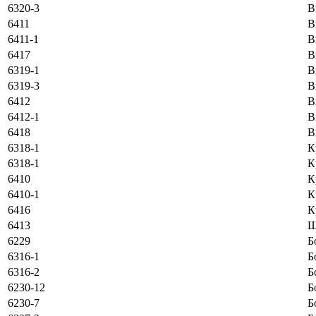
6320-3
В
6411
В
6411-1
В
6417
В
6319-1
В
6319-3
В
6412
В
6412-1
В
6418
В
6318-1
К
6318-1
К
6410
К
6410-1
К
6416
К
6413
Ш
6229
Б
6316-1
Б
6316-2
Б
6230-12
Б
6230-7
Б