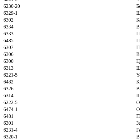
6230-20
Б
6329-1
Ш
6302
К
6334
В
6333
П
6485
П
6307
П
6306
В
6300
Ц
6313
Ш
6221-5
Y
6482
К
6326
В
6314
Ш
6222-5
O
6474-1
O
6481
П
6301
З
6231-4
Г
6320-1
В